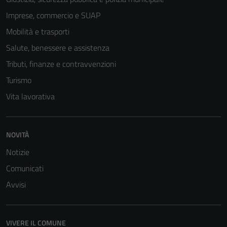
Tecnici
Imprese, commercio e SUAP
Questi cookie
sono necessari
Mobilità e trasporti
per il
Salute, benessere e assistenza
funzionamento
Tributi, finanze e contravvenzioni
del sito e non
possono
Turismo
essere
Vita lavorativa
disabilitati.
Questi cookie
non raccolgono
NOVITÀ
informazioni
Notizie
personali.
Comunicati
Avvisi
VIVERE IL COMUNE