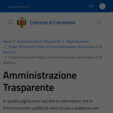
Vai ai contenuti
Vai al footer
ITA
Regione Piemonte
Lingua attiva:
Comune di Cambiano
Home
/
Amministrazione Trasparente
/
Organizzazione
/
Titolari Di Incarichi Politici, Di Amministrazione, Di Direzione O Di
Governo
/
Titolari Di Incarichi Politici, Di Amministrazione, Di Direzione O Di
Governo
Amministrazione
Trasparente
In questa pagina sono raccolte le informazioni che le
Amministrazioni pubbliche sono tenute a pubblicare nel